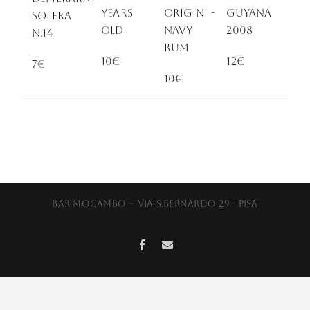
Years
Origini -
GUYANA
solera
OLd
Navy
2008
n.14
rum
10€
12€
7€
10€
Bar Mocambo ~ Via S.Bernardo 29 - Pisa
Facebook
Email