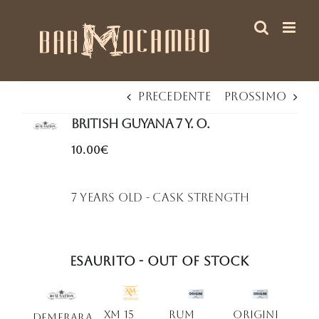
Salta
al
contenuto
Precedente
Prossimo
BRITISH Guyana 7 Y. O.
10.00€
7 years old - Cask Strength
Esaurito - Out of stock
XM 15
RUM
ORIGINI
Demerara