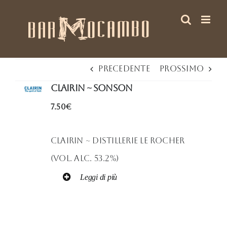
Salta
al
contenuto
Precedente
Prossimo
Clairin ~ sonson
7.50€
Clairin ~ Distillerie Le Rocher
(Vol. Alc. 53.2%)
Leggi di più