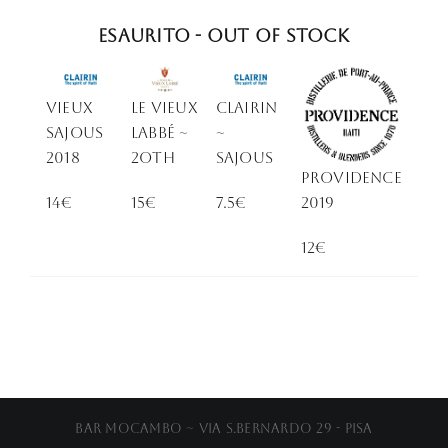
Esaurito - Out of stock
VIEUX
Le Vieux
Clairin
SAJOUS
Labbé ~
~
2018
2Oth
Sajous
PROVIDENCE
14€
15€
7.5€
2019
12€
Bar Mocambo ~ Via S.Bernardo 29 - Pisa